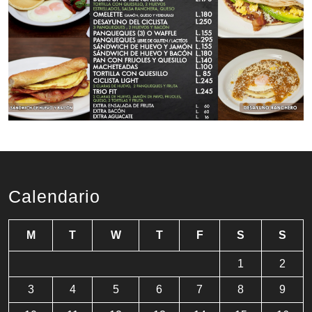
Calendario
M
T
W
T
F
S
S
1
2
3
4
5
6
7
8
9