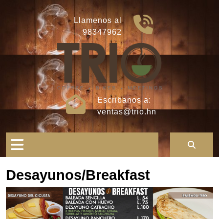
Skip
to
Llamenos al
content
98347962
Escribanos a:
ventas@trio.hn
Open
Button
Desayunos/Breakfast